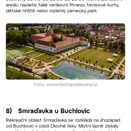
areálu najdete také venkovní fitness, tenisové kurty,
dětské hřiště nebo rozlehlý zámecký park.
Foto: www.biotoposlavany.cz
8) Smraďavka u Buchlovic
Rekreační oblast Smraďavka se rozkládá na jihozápad
od Buchlovic v údolí Dlouhé řeky. Místní lázně získaly