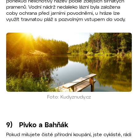
poněkud nelichotivý název podle zdejších sirnatých
pramenů. Vodní nádrž nedaleko lázní byla založena
coby ochrana před jarními povodněmi, u hráze lze
využít travnatou pláž s pozvolným vstupem do vody.
Foto: Kudyznudy.cz
9) Pivko a Bahňák
Pokud milujete čisté přírodní koupání, jste cyklisté, rádi