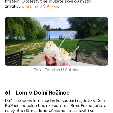
hřištěm. Občerstvit se můžete skvělou místní
zmrzkou
Zmrzlina u Šutráku
.
Foto: Zmrzlina U Šutráku
6) Lom v Dolní Rožínce
Další zatopený lom vhodný ke koupání najdete v Dolní
Rožínce, necelou hodinku autem z Brna. Pokud jedete
na výlet s dětmi, doporučujeme se zastavit i ve