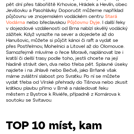
pět dní přes tábořiště Krhovice, Hrádek a Hevlín, obec
Jevišovku a Pasohlávky. Doporučit můžeme například
půjčovnu ve znojemském vodáckém centru
Stará
Vodárna
nebo břeclavskou
Půjčovnu Dyje
. I další řeky
v dojezdové vzdálenosti od Brna nabízí skvělý vodácký
zážitek. Když vyrazíte na sever a dojedete až do
Hanušovic, můžete si půjčit kánoi či raft a vydat se
přes Postřelmov, Mohelnici a Litovel až do Olomouce.
Samozřejmě mluvíme o řece Moravě, naplánovat lze i
kratší či delší trasy podle toho, jestli chcete na její
hladině strávit den, dva nebo třeba pět. Splavné úseky
najdete i na Jihlavě nebo Bečvě, jako Brňané však
máme zvláštní slabost pro Svratku. Po ní se můžete
vydat třeba od Vírské přehrady do Tišnova nebo zkusit
krátkou plavbu přímo v Brně a následovat řeku
městem z Bystrce k Riviéře, případně z Komárova k
soutoku se Svitavou.
TOP 10 míst, kam