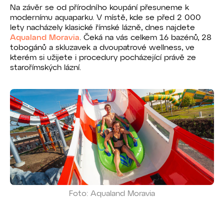
Na závěr se od přírodního koupání přesuneme k
modernímu aquaparku. V místě, kde se před 2 000
lety nacházely klasické římské lázně, dnes najdete
Aqualand Moravia
. Čeká na vás celkem 16 bazénů, 28
tobogánů a skluzavek a dvoupatrové wellness, ve
kterém si užijete i procedury pocházející právě ze
starořímských lázní.
Foto: Aqualand Moravia