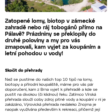
Zatopené lomy, biotop v zámecké
zahradě nebo ráj tobogánů přímo na
Pálavě? Prázdniny se překlopily do
druhé poloviny a my pro vás
zmapovali, kam vyjet za koupáním a
letní pohodou u vody!
Skočit do přehrady
Než se pustíme do našich top 10 tipů na lomy,
biotopy a přírodní koupaliště, máme pro vás pár
doporučení, kam z Brna vyjet k přehradě a kde se
pustit na divokou (či klidnou) řeku. Zatímco Vírská
přehrada slouží coby zdroj pitné vody a koupání v ní je
zakázáno, Výrovická přehrada nedaleko Znojma je
naopak využívána především k rekreaci, přičemž její