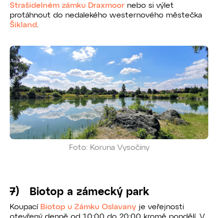
Strašidelném zámku Draxmoor
nebo si výlet
protáhnout do nedalekého westernového městečka
Šikland
.
Foto: Koruna Vysočiny
7) Biotop a zámecký park
Koupací
Biotop u Zámku Oslavany
je veřejnosti
otevřený denně od 10:00 do 20:00 kromě pondělí. V