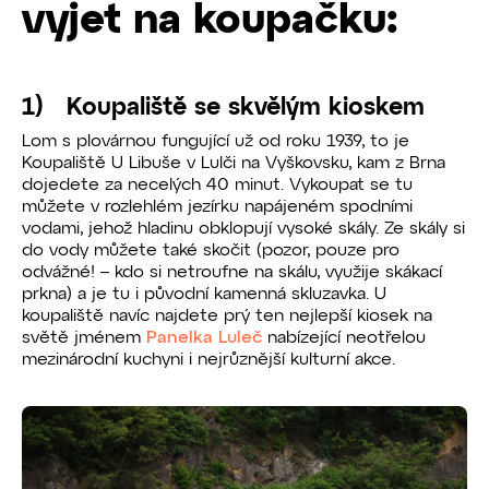
vyjet na koupačku:
1) Koupaliště se skvělým kioskem
Lom s plovárnou fungující už od roku 1939, to je
Koupaliště U Libuše v Lulči na Vyškovsku, kam z Brna
dojedete za necelých 40 minut. Vykoupat se tu
můžete v rozlehlém jezírku napájeném spodními
vodami, jehož hladinu obklopují vysoké skály. Ze skály si
do vody můžete také skočit (pozor, pouze pro
odvážné! – kdo si netroufne na skálu, využije skákací
prkna) a je tu i původní kamenná skluzavka. U
koupaliště navíc najdete prý ten nejlepší kiosek na
světě jménem
Panelka Luleč
nabízející neotřelou
mezinárodní kuchyni i nejrůznější kulturní akce.