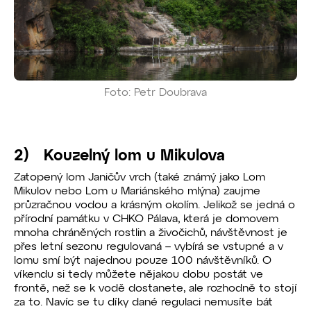
Foto: Petr Doubrava
2) Kouzelný lom u Mikulova
Zatopený lom Janičův vrch (také známý jako Lom
Mikulov nebo Lom u Mariánského mlýna) zaujme
průzračnou vodou a krásným okolím. Jelikož se jedná o
přírodní památku v CHKO Pálava, která je domovem
mnoha chráněných rostlin a živočichů, návštěvnost je
přes letní sezonu regulovaná – vybírá se vstupné a v
lomu smí být najednou pouze 100 návštěvníků. O
víkendu si tedy můžete nějakou dobu postát ve
frontě, než se k vodě dostanete, ale rozhodně to stojí
za to. Navíc se tu díky dané regulaci nemusíte bát