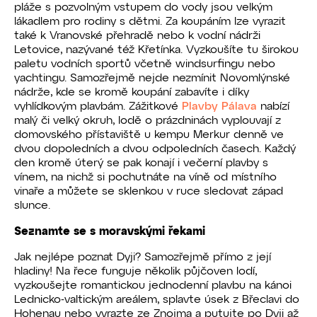
pláže s pozvolným vstupem do vody jsou velkým
lákadlem pro rodiny s dětmi. Za koupáním lze vyrazit
také k Vranovské přehradě nebo k vodní nádrži
Letovice, nazývané též Křetínka. Vyzkoušíte tu širokou
paletu vodních sportů včetně windsurfingu nebo
yachtingu. Samozřejmě nejde nezmínit Novomlýnské
nádrže, kde se kromě koupání zabavíte i díky
vyhlídkovým plavbám. Zážitkové
Plavby Pálava
nabízí
malý či velký okruh, lodě o prázdninách vyplouvají z
domovského přístaviště u kempu Merkur denně ve
dvou dopoledních a dvou odpoledních časech. Každý
den kromě úterý se pak konají i večerní plavby s
vínem, na nichž si pochutnáte na víně od místního
vinaře a můžete se sklenkou v ruce sledovat západ
slunce.
Seznamte se s moravskými řekami
Jak nejlépe poznat Dyji? Samozřejmě přímo z její
hladiny! Na řece funguje několik půjčoven lodí,
vyzkoušejte romantickou jednodenní plavbu na kánoi
Lednicko-valtickým areálem, splavte úsek z Břeclavi do
Hohenau nebo vyrazte ze Znojma a putujte po Dyji až