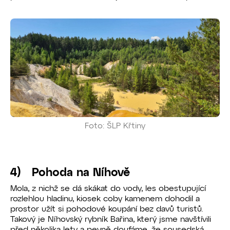
Foto: ŠLP Křtiny
4) Pohoda na Níhově
Mola, z nichž se dá skákat do vody, les obestupující
rozlehlou hladinu, kiosek coby kamenem dohodil a
prostor užít si pohodové koupání bez davů turistů.
Takový je Níhovský rybník Bařina, který jsme navštívili
před několika lety a pevně doufáme, že sousedská