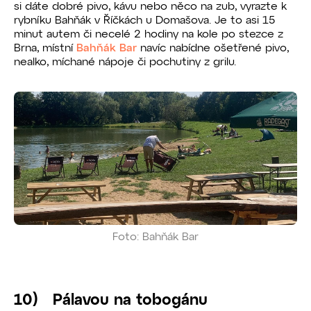
si dáte dobré pivo, kávu nebo něco na zub, vyrazte k
rybníku Bahňák v Říčkách u Domašova. Je to asi 15
minut autem či necelé 2 hodiny na kole po stezce z
Brna, místní
Bahňák Bar
navíc nabídne ošetřené pivo,
nealko, míchané nápoje či pochutiny z grilu.
Foto: Bahňák Bar
10) Pálavou na tobogánu