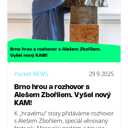
Pocket NEWS
29.9.2025
Brno hrou a rozhovor s
Alešem Zbořilem. Vyšel nový
KAM!
K „hravému“ story přidáváme rozhovor
s Alešem Zbořilem, speciál věnovaný