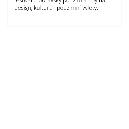
festivalu Moravský podzim a tipy na
design, kulturu i podzimní výlety.