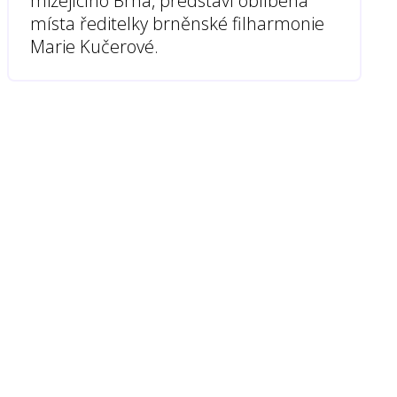
mizejícího Brna, představí oblíbená
místa ředitelky brněnské filharmonie
Marie Kučerové.