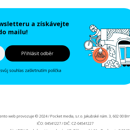
wsletteru a získávejte
do mailu!
Přihlásit odběr
 svůj souhlas zaškrtnutím políčka
ento web provozuje © 2024 / Pocket media, s.r.o. Jakubské nám. 3, 602 00 Br
IČO: 04541227 / DIČ: CZ-04541227